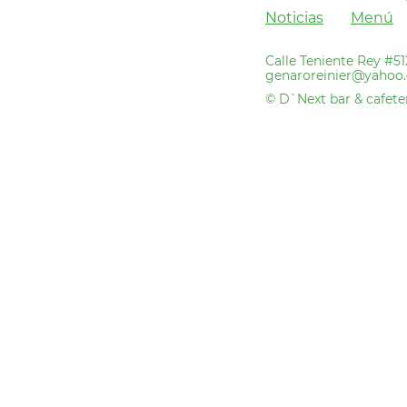
Noticias
Menú
Calle Teniente Rey #5
genaroreinier@yahoo.
© D`Next bar & cafeter