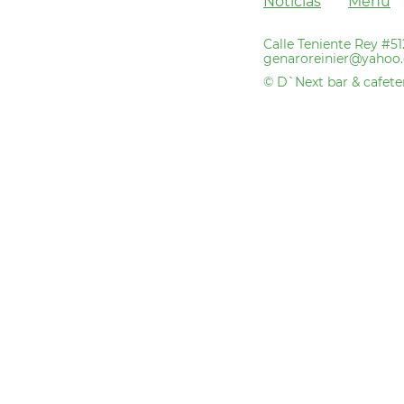
Noticias
Menú
Calle Teniente Rey #5
genaroreinier@yahoo.
© D`Next bar & cafeter